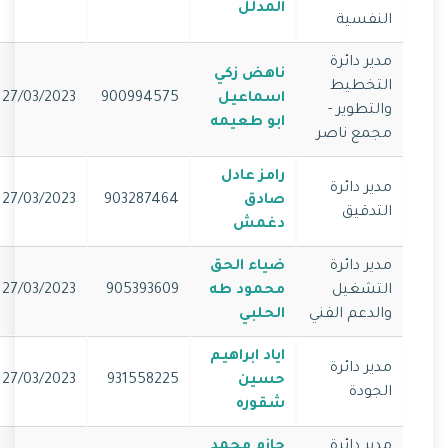
المدلل
النفسية
مدير دائرة
ناهض زكي
التخطيط
اسماعيل
900994575
27/03/2023
والتطوير -
ابو طعيمه
مجمع ناصر
رامز عادل
مدير دائرة
صادق
903287464
27/03/2023
التدقيق
دغمش
مدير دائرة
ضياء الحق
التشغيل
محمود طه
905393609
27/03/2023
والدعم الفني
الحلبي
اياد ابراهيم
مدير دائرة
حسين
931558225
27/03/2023
الجودة
شقوره
مدير دائرة
حازم محمد