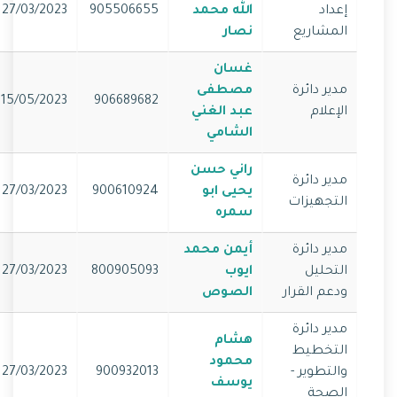
إعداد
الله محمد
905506655
27/03/2023
المشاريع
نصار
غسان
مدير دائرة
مصطفى
15/05/2023
906689682
الإعلام
عبد الغني
الشامي
راني حسن
مدير دائرة
يحيى ابو
900610924
27/03/2023
التجهيزات
سمره
مدير دائرة
أيمن محمد
التحليل
ايوب
800905093
27/03/2023
ودعم القرار
الصوص
مدير دائرة
هشام
التخطيط
محمود
والتطوير -
900932013
27/03/2023
يوسف
الصحة