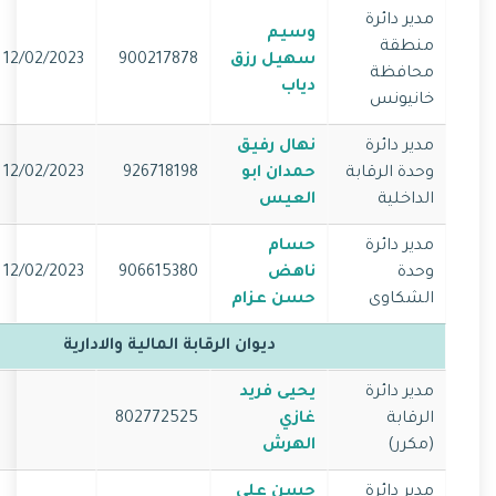
مدير دائرة
وسيم
منطقة
سهيل رزق
900217878
12/02/2023
محافظة
دياب
خانيونس
مدير دائرة
نهال رفيق
وحدة الرقابة
حمدان ابو
926718198
12/02/2023
الداخلية
العيس
مدير دائرة
حسام
وحدة
ناهض
906615380
12/02/2023
الشكاوى
حسن عزام
ديوان الرقابة المالية والادارية
مدير دائرة
يحيى فريد
الرقابة
غازي
802772525
(مكرر)
الهرش
مدير دائرة
حسن علي