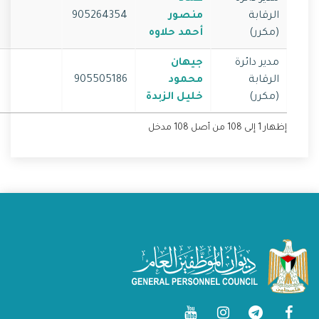
الرقابة
منصور
905264354
(مكرر)
أحمد حلاوه
مدير دائرة
جيهان
الرقابة
محمود
905505186
(مكرر)
خليل الزبدة
إظهار 1 إلى 108 من أصل 108 مدخل