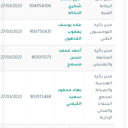
الرقابة
شكري
934954306
27/03/2023
الفنية
النخاله
مدير دائرة
علاء يوسف
القومسيون
يعقوب
900750431
27/03/2023
الطبي
المدهون
مدير دائرة
أحمد محمد
المتابعة
حسن
801015173
27/03/2023
والتفتيش
مسمح
مدير دائرة
الهندسة
والصيانة
بهاء محمود
لمجمع
سعيد
903515468
27/03/2023
الشفاء
الكيلاني
والمباني
الإدارية