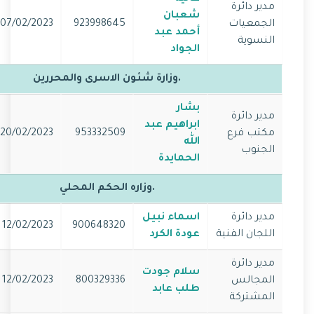
مدير دائرة
شعبان
الجمعيات
923998645
07/02/2023
أحمد عبد
النسوية
الجواد
.وزارة شئون الاسرى والمحررين
بشار
مدير دائرة
ابراهيم عبد
مكتب فرع
953332509
20/02/2023
الله
الجنوب
الحمايدة
.وزاره الحكم المحلي
مدير دائرة
اسماء نبيل
12/02/2023
900648320
اللجان الفنية
عودة الكرد
مدير دائرة
سلام جودت
المجالس
800329336
12/02/2023
طلب عابد
المشتركة