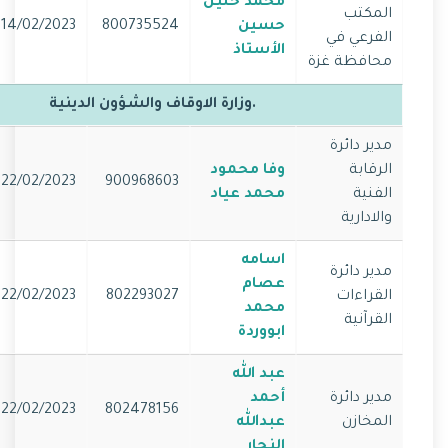
محمد خليل
المكتب
حسين
800735524
14/02/2023
الفرعي في
الأستاذ
محافظة غزة
.وزارة الاوقاف والشؤون الدينية
مدير دائرة
الرقابة
وفا محمود
22/02/2023
900968603
الفنية
محمد عياد
والادارية
اسامه
مدير دائرة
عصام
القراءات
802293027
22/02/2023
محمد
القرآنية
ابووردة
عبد الله
مدير دائرة
أحمد
22/02/2023
802478156
المخازن
عبدالله
النجار