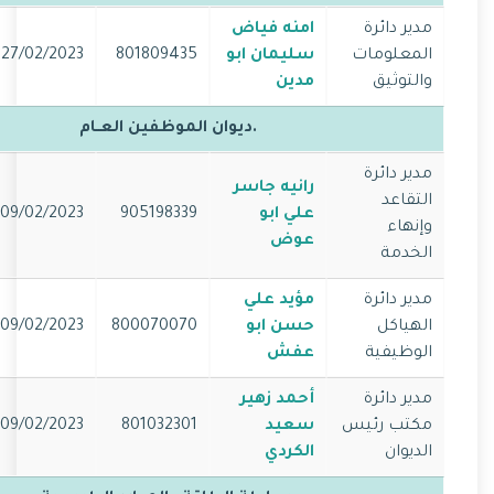
مدير دائرة
امنه فياض
المعلومات
سليمان ابو
801809435
27/02/2023
والتوثيق
مدين
.ديوان الموظفين العــام
مدير دائرة
رانيه جاسر
التقاعد
علي ابو
905198339
09/02/2023
وإنهاء
عوض
الخدمة
مدير دائرة
مؤيد علي
الهياكل
حسن ابو
800070070
09/02/2023
الوظيفية
عفش
مدير دائرة
أحمد زهير
مكتب رئيس
سعيد
801032301
09/02/2023
الديوان
الكردي