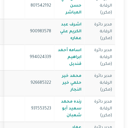
الرقابة
حسن
801542192
(مكرر)
المباشر
مدير دائرة
اشرف عبد
الرقابة
الكريم علي
900983578
(مكرر)
عماره
مدير دائرة
اسامه أحمد
الرقابة
ابراهيم
994024339
(مكرر)
قنديل
مدير دائرة
محمد خير
الرقابة
حلمي خير
926685322
(مكرر)
النجار
مدير دائرة
رنده محمد
الرقابة
سعيد أبو
931553523
(مكرر)
شعبان
مدير دائرة
عماد