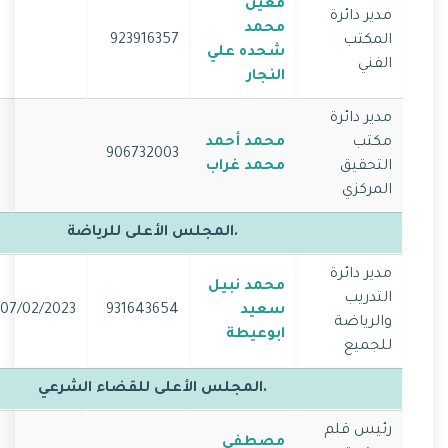
معين
مدير دائرة
محمد
المكتب
923916357
شحده علي
الفني
النجار
مدير دائرة
مكتب
محمد أحمد
906732003
التحقيق
محمد غراب
المركزي
.المجلس الأعلى للرياضة
مدير دائرة
محمد نبيل
التدريب
سعيد
931643654
07/02/2023
والرياضة
ابوعيطة
للجميع
.المجلس الأعلى للقضاء الشرعي
رئيس قلم
مصطفى