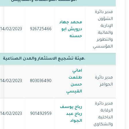
.مؤسسة المواصفات والمقاييس
مدير دائرة
الشؤون
محمد جهاد
الإدارية
درويش ابو
926725466
14/02/2023
والمالية
حسنه
والتطوير
المؤسسي
.هيئة تشجيع الاستثمار والمدن الصناعية
اماني
مدير دائرة
طلعت
14/02/2023
803036490
الحوافز
حسن
القيسي
مدير دائرة
رباح يوسف
الرقابة
رباح عبد
901492959
14/02/2023
الداخلية
الجواد
والشكاوى