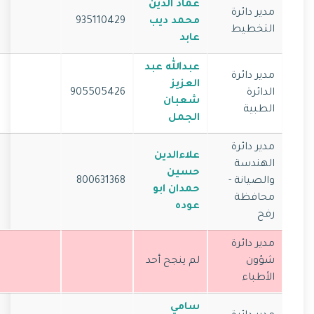
عماد الدين
مدير دائرة
محمد ديب
935110429
التخطيط
عابد
عبدالله عبد
مدير دائرة
العزيز
الدائرة
905505426
شعبان
الطبية
الجمل
مدير دائرة
علاءالدين
الهندسة
حسين
والصيانة -
800631368
حمدان ابو
محافظة
عوده
رفح
مدير دائرة
شؤون
لم ينجح أحد
الأطباء
سامي