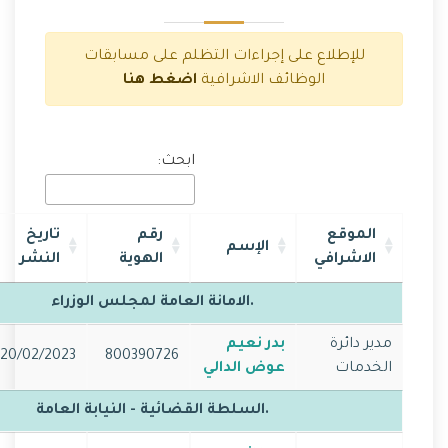
للإطلاع على إجراءات التظلم على مسابقات
الوظائف الاشرافية
اضغط هنا
ابحث:
الموقع
رقم
تاريخ
الإسم
الاشرافي
الهوية
النشر
.الامانة العامة لمجلس الوزراء
مدير دائرة
بدر نعيم
20/02/2023
800390726
الخدمات
عوض الدالي
.السلطة القضائية - النيابة العامة