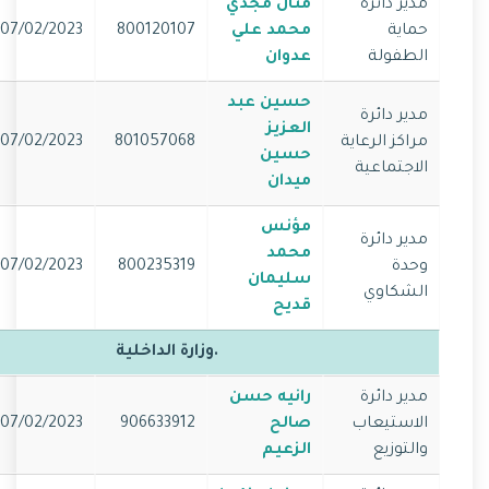
مدير دائرة
منال مجدي
حماية
محمد علي
800120107
07/02/2023
الطفولة
عدوان
حسين عبد
مدير دائرة
العزيز
مراكز الرعاية
801057068
07/02/2023
حسين
الاجتماعية
ميدان
مؤنس
مدير دائرة
محمد
وحدة
800235319
07/02/2023
سليمان
الشكاوي
قديح
.وزارة الداخلية
مدير دائرة
رانيه حسن
الاستيعاب
صالح
906633912
07/02/2023
والتوزيع
الزعيم