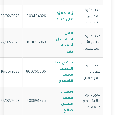
مدير دائرة
زياد حمزه
المدارس
903494326
22/02/2023
علي عبيد
الشرعية
أيمن
مدير دائرة
اسماعيل
تطوير الأداء
801095969
22/02/2023
أحمد ابو
المؤسسي
دقه
سماح عبد
مدير دائرة
المعطي
شؤون
800760506
16/05/2023
محمد
الموظفين
الضفدع
رمضان
مدير دائرة
محمد
مالية الحج
903694875
22/02/2023
حسين
والعمرة
صالح