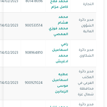
محمد فلاح
801418096
14/02/2023
التجارة
كامل عزام
محمد
مدير دائرة
هشام
الشؤون
900533514
14/02/2023
محمد فوزي
المالية
العمصي
رامي
مدير دائرة
اسماعيل
14/02/2023
908964810
الشكاوى
محمد
ادغيش
مدير دائرة
عطيه
المكتب
اسماعيل
الفرعي في
900921024
14/02/2023
موسى
محافظة
الزعانين
شمال غزة
مدير دائرة