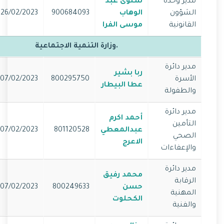
مدير وحدة
سلوى عبد
الشؤون
الوهاب
900684093
26/02/2023
القانونية
موسى الفرا
.وزارة التنمية الاجتماعية
مدير دائرة
ربا بشير
الأسرة
800295750
07/02/2023
عطا البيطار
والطفولة
مدير دائرة
أحمد اكرم
التأمين
عبدالمعطي
801120528
07/02/2023
الصحي
الاعرج
والإعفاءات
مدير دائرة
محمد رفيق
الرقابة
حسن
800249633
07/02/2023
المهنية
الكحلوت
والفنية