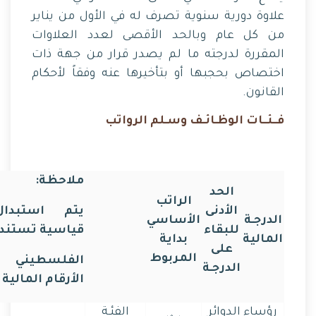
علاوة دورية سنوية تصرف له في الأول من يناير
من كل ‏عام وبالحد الأقصى لعدد العلاوات
المقررة لدرجته ما لم يصدر قرار من جهة ذات
اختصاص بحجبها أو ‏بتأخيرها عنه وفقاً لأحكام
القانون.‏
فــئــات الوظـائـف وسـلم الرواتب
ملاحظة:
الحد
الراتب
الأدنى
يتم استبدا
الدرجـة
الأساسي
للبقاء
قياسية تستند إ
المالية
بداية
على
المربوط
الفلسطيني ب
الدرجـة
الأرقام المالية 
رؤساء الدوائر
الفئـة